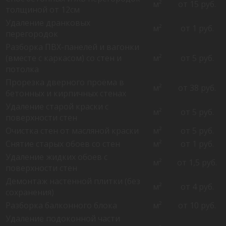
м²
от 15 руб.
толщиной от 12см
Удаление дранковых
м²
от 1 руб.
перегородок
Разборка ПВХ-панелей и вагонки
(вместе с каркасом) со стен и
м²
от 5 руб.
потолка
Прорезка дверного проёма в
м²
от 38 руб.
бетонных и кирпичных стенах
Удаление старой краски с
м²
от 5 руб.
поверхности стен
Очистка стен от масляной краски
м²
от 5 руб.
Снятие старых обоев со стен
м²
от 1 руб.
Удаление жидких обоев с
м²
от 1,5 руб.
поверхности стен
Демонтаж настенной плитки (без
м²
от 4 руб.
сохранения)
Разборка балконного блока
м²
от 10 руб.
Удаление подоконной части