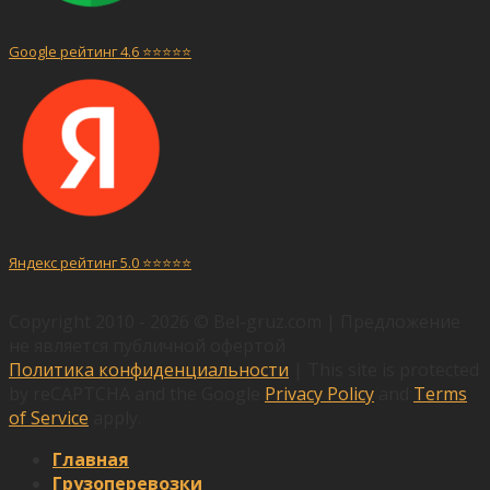
Google рейтинг 4.6 ⭐️⭐️⭐️⭐️⭐️
Яндекс рейтинг 5.0 ⭐️⭐️⭐️⭐️⭐️
Copyright 2010 - 2026 © Bel-gruz.com |
Предложение
не является публичной офертой
Политика конфиденциальности
| This site is protected
by reCAPTCHA and the Google
Privacy Policy
and
Terms
of Service
apply.
Главная
Грузоперевозки