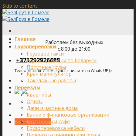
Skip to content
Главная
Работаем без выходных
Грузоперевозки
с 8:00 до 21:00
Грузовое такси
+375292926688
Грузоперевозки по Беларуси
Попутные грузы
Телефон занят? Пожалуйста, пишите на Whats UP ▷
Кран манипулятор
Такелажные работы
Переезды
Квартиры
Офисы
Дачи и частные дома
Банки и финансовые организации
Рестораны и кафе
Выбрать город
Грузоперевозка мебели
Перевозка пианино или рояля