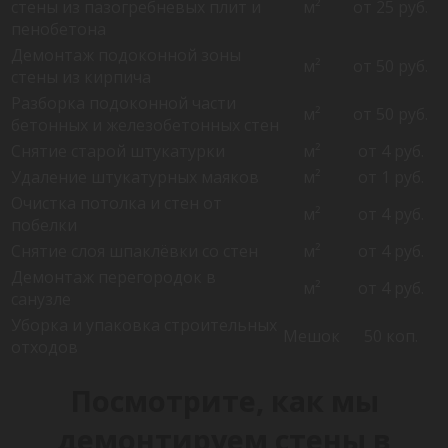
стены из пазогребневых плит и
м²
от 25 руб.
пенобетона
Демонтаж подоконной зоны
м²
от 50 руб.
стены из кирпича
Разборка подоконной части
м²
от 50 руб.
бетонных и железобетонных стен
Снятие старой штукатурки
м²
от 4 руб.
Удаление штукатурных маяков
м²
от 1 руб.
Очистка потолка и стен от
м²
от 4 руб.
побелки
Снятие слоя шпаклёвки со стен
м²
от 4 руб.
Демонтаж перегородок в
м²
от 4 руб.
санузле
Уборка и упаковка строительных
Мешок
50 коп.
отходов
Посмотрите, как мы
демонтируем стены в