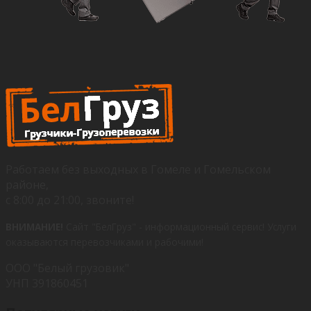
Работаем без выходных в Гомеле и Гомельском
районе,
с 8:00 до 21:00, звоните!
ВНИМАНИЕ!
Сайт "БелГруз" - информационный сервис!
Услуги
оказываются перевозчиками и рабочими!
ООО "Белый грузовик"
УНП 391860451