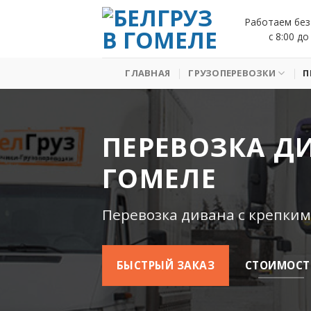
Skip
Работаем без
to
с 8:00 до
content
ГЛАВНАЯ
ГРУЗОПЕРЕВОЗКИ
П
ПЕРЕВОЗКА Д
ГОМЕЛЕ
Перевозка дивана с крепким
БЫСТРЫЙ ЗАКАЗ
СТОИМОСТ