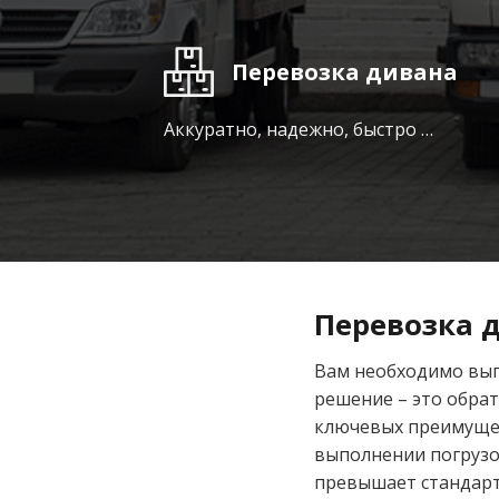
Перевозка дивана
Аккуратно, надежно, быстро …
Перевозка д
Вам необходимо вып
решение – это обрат
ключевых преимущест
выполнении погрузо
превышает стандарт