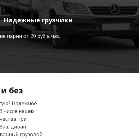
Надежные грузчики
е парни от 20 руб в час.
и без
угую? Надежное
В числе наших
чества при
 Ваш диван
ванный грузовой