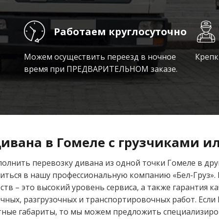
Работаем круглосуточно
Можем осуществить переезд в ночное
Крепки
время при ПРЕДВАРИТЕЛЬНОМ заказе.
ивана в Гомеле с грузчиками ил
олнить перевозку дивана из одной точки Гомеле в др
иться в нашу профессиональную компанию «Бел-Груз». 
в – это высокий уровень сервиса, а также гарантия ка
чных, разгрузочных и транспортировочных работ. Если
ные габариты, то мы можем предложить специализиро