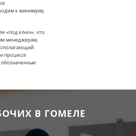
ся
сводим к минимуму
е «под ключ», что
шим менеджерам,
овополагающий
м процессе
е обозначенные
БОЧИХ В ГОМЕЛЕ