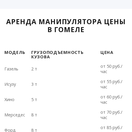
АРЕНДА МАНИПУЛЯТОРА ЦЕНЫ
В ГОМЕЛЕ
МОДЕЛЬ
ГРУЗОПОДЪЕМНОСТЬ
ЦЕНА
КУЗОВА
МОДЕЛЬ
ГРУЗОПОДЪЕМНОСТЬ
ЦЕНА
от 50 руб./
КУЗОВА
Газель
2 т
час
от 55 руб./
Исузу
3 т
час
от 60 руб./
Хино
5 т
час
от 70 руб./
Мерседес
8 т
час
от 85 руб./
Форд
8 т