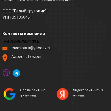
ООО "Белый грузовик"
УНП 391860451
Контакты компании
+375297921416
madshara@yandex.ru
Адрес: г. Гомель
Google рейтинг
Яндекс рейтинг 5.0
4.6 ⭐️⭐️⭐️⭐️⭐️
⭐️⭐️⭐️⭐️⭐️