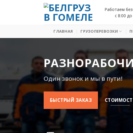
Skip
Работаем без
to
с 8:00 до
content
ГЛАВНАЯ
ГРУЗОПЕРЕВОЗКИ
П
РАЗНОРАБОЧИ
Один звонок и мы в пути!
БЫСТРЫЙ ЗАКАЗ
СТОИМОСТ