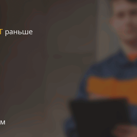
Т
раньше
им