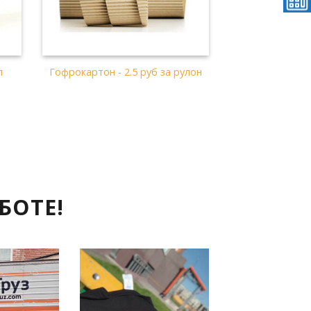
Рулон скотча - 2 руб
Бумаги - 4.5 р
р
БОТЕ!