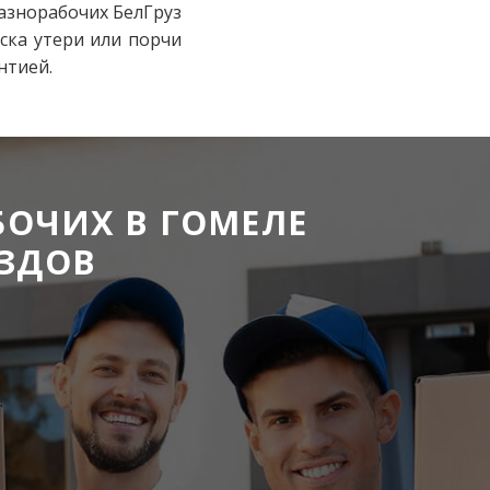
азнорабочих БелГруз
ска утери или порчи
нтией.
БОЧИХ В ГОМЕЛЕ
ЕЗДОВ