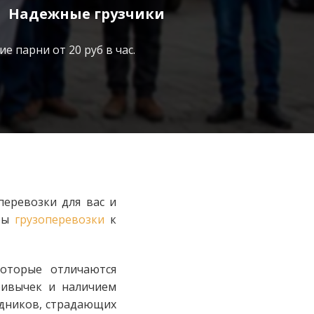
Надежные грузчики
е парни от 20 руб в час.
перевозки для вас и
уры
грузоперевозки
к
которые отличаются
ривычек и наличием
удников, страдающих